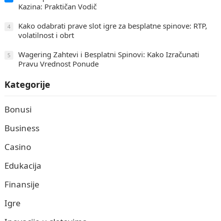
Kazina: Praktičan Vodič
Kako odabrati prave slot igre za besplatne spinove: RTP,
4
volatilnost i obrt
Wagering Zahtevi i Besplatni Spinovi: Kako Izračunati
5
Pravu Vrednost Ponude
Kategorije
Bonusi
Business
Casino
Edukacija
Finansije
Igre