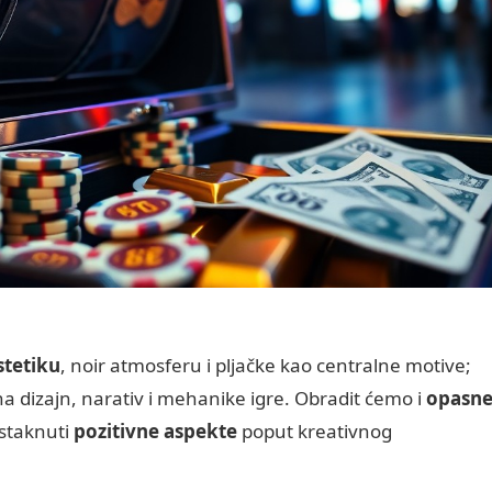
stetiku
, noir atmosferu i pljačke kao centralne motive;
 na dizajn, narativ i mehanike igre. Obradit ćemo i
opasn
 istaknuti
pozitivne aspekte
poput kreativnog