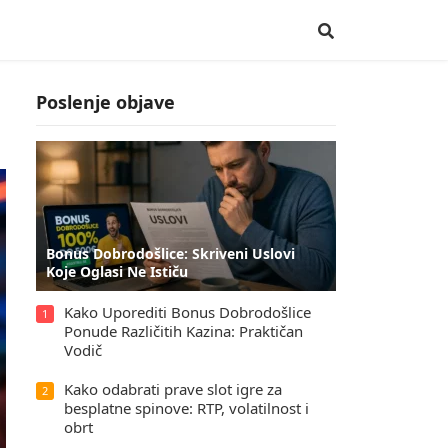
Poslenje objave
Bonus Dobrodošlice: Skriveni Uslovi
Koje Oglasi Ne Ističu
Kako Uporediti Bonus Dobrodošlice
1
Ponude Različitih Kazina: Praktičan
Vodič
Kako odabrati prave slot igre za
2
besplatne spinove: RTP, volatilnost i
obrt