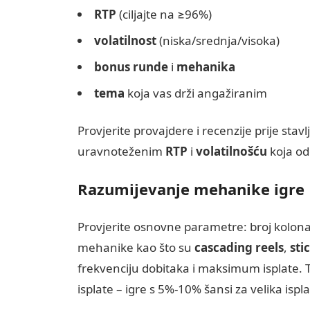
RTP
(ciljajte na ≥96%)
volatilnost
(niska/srednja/visoka)
bonus runde
i
mehanika
tema
koja vas drži angažiranim
Provjerite provajdere i recenzije prije sta
uravnoteženim
RTP
i
volatilnošću
koja od
Razumijevanje mehanike igre
Provjerite osnovne parametre: broj kolona i
mehanike kao što su
cascading reels
,
sti
frekvenciju dobitaka i maksimum isplate. T
isplate – igre s 5%-10% šansi za velika ispl