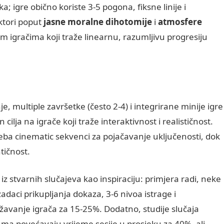
; igre obično koriste 3-5 pogona, fiksne linije i
ktori poput
jasne moralne dihotomije
i
atmosfere
im igračima koji traže linearnu, razumljivu progresiju
 multiple završetke (često 2-4) i integrirane minije igre
cilja na igrače koji traže interaktivnost i realističnost.
reba cinematic sekvenci za pojačavanje uključenosti, dok
tičnost.
z stvarnih slučajeva kao inspiraciju: primjera radi, neke
adaci prikupljanja dokaza, 3-6 nivoa istrage i
avanje igrača za 15-25%. Dodatno, studije slučaja
ama povećavaju vrijeme sesije u prosjeku za 40%, ali