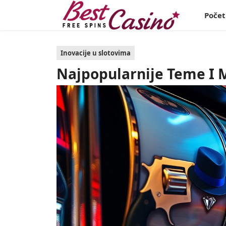
Poče
Inovacije u slotovima
Najpopularnije Teme I M