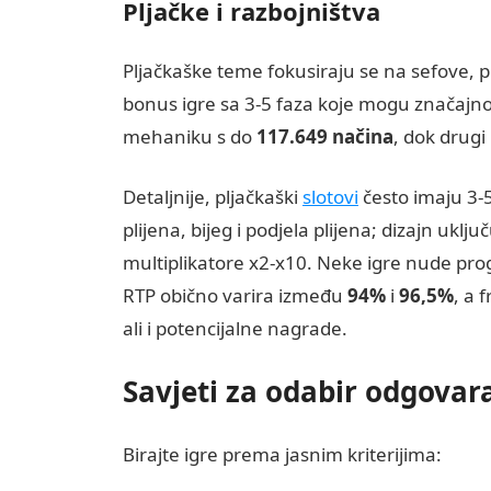
Pljačke i razbojništva
Pljačkaške teme fokusiraju se na sefove, pla
bonus igre sa 3-5 faza koje mogu značajno 
mehaniku s do
117.649 načina
, dok drugi 
Detaljnije, pljačkaški
slotovi
često imaju 3-5
plijena, bijeg i podjela plijena; dizajn ukl
multiplikatore x2-x10. Neke igre nude pro
RTP obično varira između
94%
i
96,5%
, a 
ali i potencijalne nagrade.
Savjeti za odabir odgovara
Birajte igre prema jasnim kriterijima: