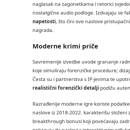
naglasak na zagonetkama i retorici svjedoka
nostalgične audio podloge. Izdvajaju se fa
napetosti
, što čini ove naslove pristupačn
nagrada.
Moderne krimi priče
Savremenije izvedbe uvode grananje radnje,
koje simuliraju forenzičke procedure; dizajn 
Česta su i partnerstva s IP-jevima te upot
realistični forenzički detalji
podižu auten
Razrađenije moderne igre koriste podatke i
naslove iz 2018-2022. karakterišu složeni z
breakthrough bonusi koji povećavaju zadrž
pokazuju da naslovi s interaktivnim odluk