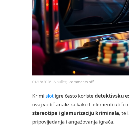
01/18/2026
&bullet;
comments off
Krimi
slot
igre često koriste
detektivsku e
ovaj vodič analizira kako ti elementi utiču
stereotipe i glamurizaciju kriminala
, te
pripovijedanja i angažovanja igrača.